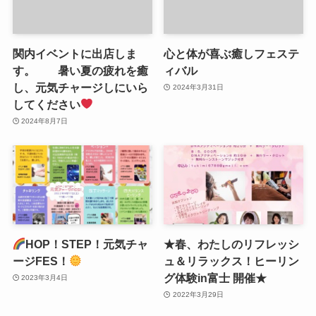
関内イベントに出店しま
心と体が喜ぶ癒しフェステ
す。 暑い夏の疲れを癒
ィバル
し、元気チャージしにいら
2024年3月31日
してください
2024年8月7日
HOP！STEP！元気チャ
★春、わたしのリフレッシ
ージFES！
ュ＆リラックス！ヒーリン
グ体験in富士 開催★
2023年3月4日
2022年3月29日